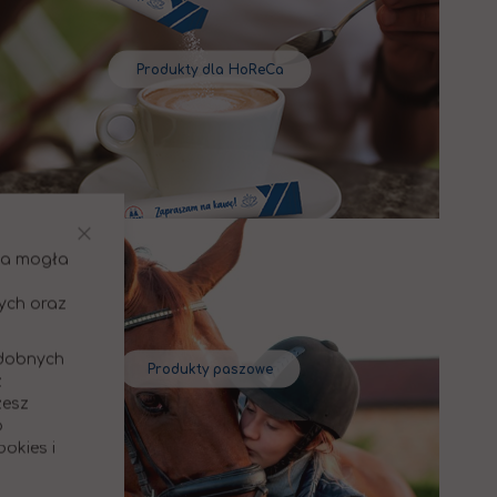
Produkty dla HoReCa
Zamknij
ona mogła
ych oraz
odobnych
Produkty paszowe
z
żesz
b
okies i