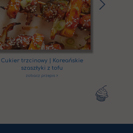
Cukier trzcinowy | Koreańskie
Syrop tr
szaszłyki z tofu