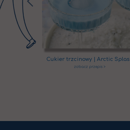
dkie curry z
Cukier trzcinowy | Arctic Spla