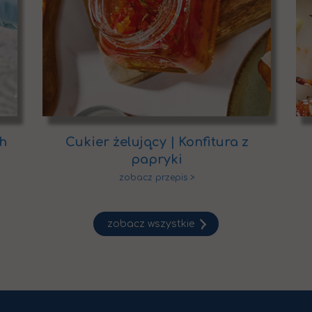
sh
Cukier żelujący | Konfitura z
papryki
zobacz wszystkie