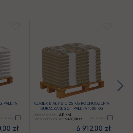
Dodaj
Dodaj
do
do
listy
listy
życzeń
życzeń
G PALETA
CUKIER BIAŁY BIO 25 KG POCHODZENIA
CUK
BURACZANEGO - PALETA 1000 KG
Czas realizacji:
3-5 dni
Czas 
Porównaj
Porównaj
6 400,00 zł
,00 zł
6 912,00 zł