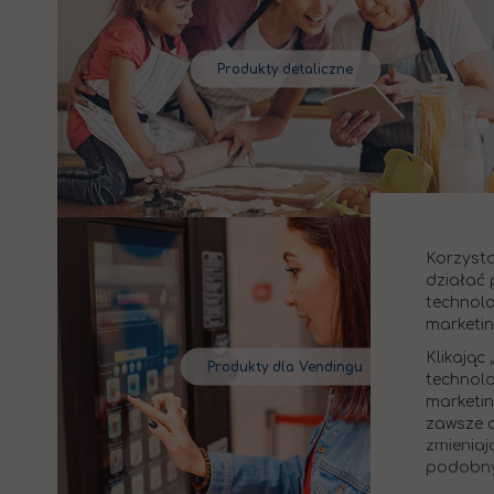
Produkty detaliczne
Korzysta
działać 
technolo
marketi
Klikając
Produkty dla Vendingu
technolo
marketi
zawsze c
zmieniaj
podobny