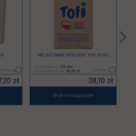
listy
listy
życzeń
życzeń
KG
MELASOWANE WYSŁODKI TOFI 30 KG
SYR
Czas realizacji:
3-5 dni
Czas 
Porównaj
Porównaj
35,28 zł
7,20 zł
38,10 zł
Brak w magazynie