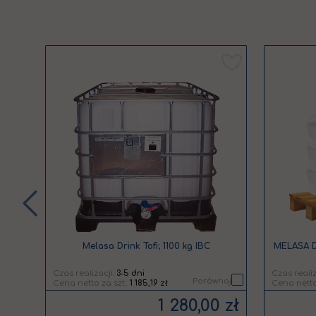
Dodaj
Dodaj
do
do
listy
listy
życzeń
życzeń
Melasa Drink Tofi; 1100 kg IBC
Czas realizacji:
3-5 dni
Czas realiz
naj
Porównaj
1 185,19 zł
 zł
1 280,00 zł