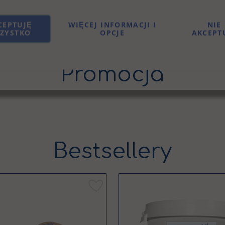
CEPTUJĘ
WIĘCEJ INFORMACJI I
NIE
ZYSTKO
OPCJE
AKCEPT
Bestsellery
Dodaj
do