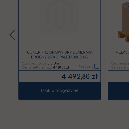
listy
listy
życzeń
życzeń
CUKIER TRZCINOWY DRY DEMERARA
MELASO
DROBNY 25 KG PALETA 1000 KG
Czas realizacji:
3-5 dni
Czas realiz
naj
Porównaj
4 160,00 zł
 zł
4 492,80 zł
Brak w magazynie