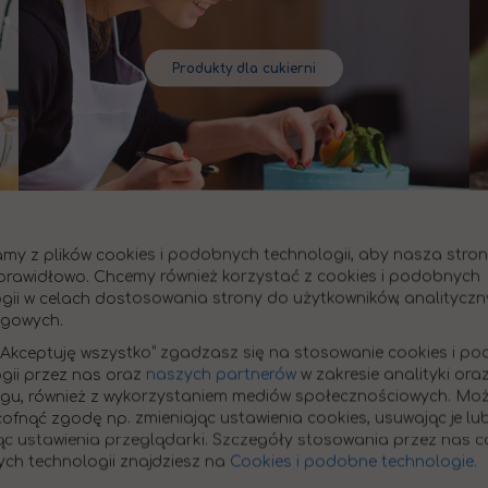
Produkty dla cukierni
my z plików cookies i podobnych technologii, aby nasza str
prawidłowo. Chcemy również korzystać z cookies i podobnych
gii w celach dostosowania strony do użytkowników, analityczn
ngowych.
 „Akceptuję wszystko” zgadzasz się na stosowanie cookies i p
Produkty dla pszczelarzy
gii przez nas oraz
naszych partnerów
w zakresie analityki ora
ngu, również z wykorzystaniem mediów społecznościowych. Mo
ofnąć zgodę np. zmieniając ustawienia cookies, usuwając je lu
ąc ustawienia przeglądarki. Szczegóły stosowania przez nas co
ch technologii znajdziesz na
Cookies i podobne technologie.