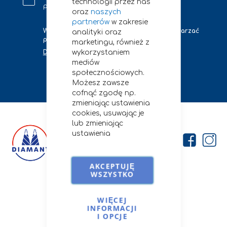
technologii przez nas
podany adres e-mail.
oraz
naszych
partnerów
w zakresie
W jakich celach i jak długo będziemy przetwarzać
analityki oraz
podane przez Ciebie tutaj dane?
marketingu, również z
wykorzystaniem
Dowiedz się więcej
mediów
społecznościowych.
zapisz się
Możesz zawsze
cofnąć zgodę np.
zmieniając ustawienia
cookies, usuwając je
lub zmieniając
ustawienia
przeglądarki.
Szczegóły stosowania
przez nas cookies i
AKCEPTUJĘ
WSZYSTKO
podobnych
technologii znajdziesz
Firma
na
Cookies i podobne
WIĘCEJ
O nas
technologie.
INFORMACJI
I OPCJE
Kontakt