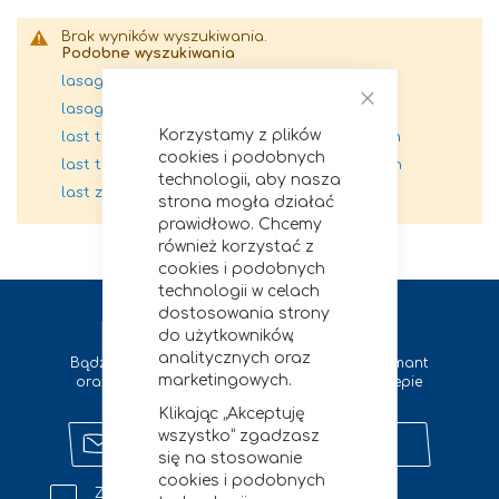
Brak wyników wyszukiwania.
Podobne wyszukiwania
lasagne z sushi
lasagna z kauflandu
Zamknij
Korzystamy z plików
last time gmc offered 0 financing on canyon
cookies i podobnych
last time gmp offered 0 financing on canyon
technologii, aby nasza
last z gift center
strona mogła działać
prawidłowo. Chcemy
również korzystać z
cookies i podobnych
technologii w celach
dostosowania strony
Zapisz się na newsletter
do użytkowników,
analitycznych oraz
Bądź na bieżąco z wszystkimi nowościami Diamant
marketingowych.
oraz otrzymuj zniżki na zakupy w naszym sklepie
internetowym
Klikając „Akceptuję
Zapisz
wszystko” zgadzasz
się
się na stosowanie
na
cookies i podobnych
Zgadzam się na kontakt marketingowy na
newsletter