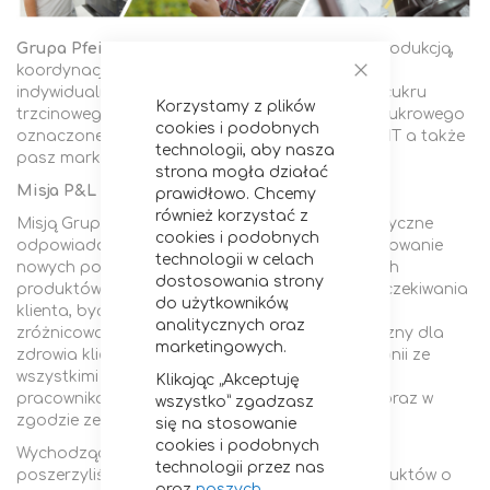
Grupa Pfeifer & Langen w Polsce
zajmuje się produkcją,
koordynacją sprzedaży i dystrybucji klientom
Zamknij
indywidualnym i przemysłowym cukru białego, cukru
Korzystamy z plików
trzcinowego oraz bogatej gamy asortymentu cukrowego
cookies i podobnych
oznaczonego międzynarodową marką DIAMANT a także
technologii, aby nasza
pasz marki TOFI.
strona mogła działać
Misja P&L w Polsce
prawidłowo. Chcemy
również korzystać z
Misją Grupy Pfeifer & Langen w Polsce jest elastyczne
cookies i podobnych
odpowiadanie na bieżące potrzeby, a także kreowanie
technologii w celach
nowych potrzeb klientów w zakresie oferowanych
dostosowania strony
produktów. Produkt musi spełniać jakościowe oczekiwania
do użytkowników,
klienta, być dostępny w możliwie najszerszym i
analitycznych oraz
zróżnicowanym asortymencie oraz być bezpieczny dla
marketingowych.
zdrowia klienta. Firma chce się rozwijać w harmonii ze
wszystkimi interesariuszami, w szczególności z
Klikając „Akceptuję
pracownikami, dostawcami buraka cukrowego oraz w
wszystko” zgadzasz
zgodzie ze środowiskiem naturalnym.
się na stosowanie
cookies i podobnych
Wychodząc naprzeciw oczekiwaniom klientów
technologii przez nas
poszerzyliśmy kanały dystrybucji naszych produktów o
oraz
naszych