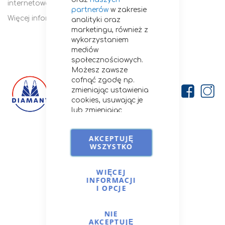
internetową platformę sprzedaży.
partnerów
w zakresie
Więcej informacji znajdziesz na
www.diamant.pl
analityki oraz
marketingu, również z
wykorzystaniem
mediów
społecznościowych.
Możesz zawsze
cofnąć zgodę np.
zmieniając ustawienia
cookies, usuwając je
lub zmieniając
ustawienia
przeglądarki.
AKCEPTUJĘ
Firma
Szczegóły stosowania
WSZYSTKO
przez nas cookies i
O nas
podobnych
Kontakt
technologii znajdziesz
WIĘCEJ
INFORMACJI
Porady i przepisy
na
Cookies i podobne
I OPCJE
technologie.
Opcje dostawy
NIE
AKCEPTUJĘ