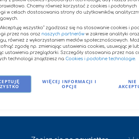
 & Langen Marketing Sp. z o.o
Biuro 
prawidłowo. Chcemy również korzystać z cookies i podobnych
gii w celach dostosowania strony do użytkowników, analityczn
ngowych.
wicza 35,
Tel.:
+48 
 „Akceptuję wszystko” zgadzasz się na stosowanie cookies i p
oznań
e-mail:
s
gii przez nas oraz
naszych partnerów
w zakresie analityki ora
ngu, również z wykorzystaniem mediów społecznościowych. Mo
owy Poznań - Nowe Miasto i Wilda w Poznaniu,
ofnąć zgodę np. zmieniając ustawienia cookies, usuwając je lu
Inspekt
iał Gospodarczy Krajowego Rejestru Sądowego,
ąc ustawienia przeglądarki. Szczegóły stosowania przez nas co
Tomasz 
ch technologii znajdziesz na
Cookies i podobne technologie.
49431
1-18-503
e-mail: 
3074348
kładowy: 10.000.000,00 zł
CEPTUJĘ
WIĘCEJ INFORMACJI I
NIE
ZYSTKO
OPCJE
AKCEPT