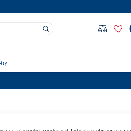
Search
Search
pisy
my z plików cookies i podobnych technologii, aby nasza str