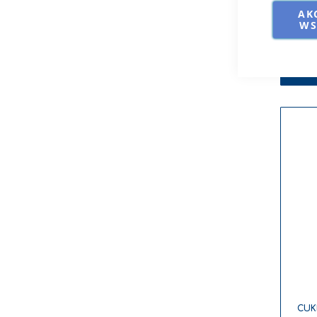
AK
WS
do
CUK