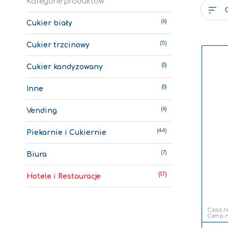
Kategorie produktów
6
Cukier biały
5
Cukier trzcinowy
0
Cukier kandyzowany
0
Inne
6
Vending
44
Piekarnie i Cukiernie
7
Biura
17
Hotele i Restauracje
Czas re