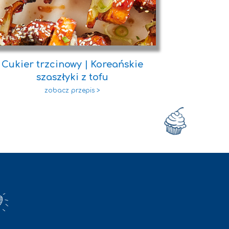
Cukier trzcinowy | Koreańskie
Syrop tr
szaszłyki z tofu