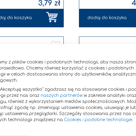
3,79 zł
4
daj do koszyka
dodaj do koszyka
Dodaj
do
listy
życzeń
my z plików cookies i podobnych technologii, aby nasza str
prawidłowo. Chcemy również korzystać z cookies i podobnych
gii w celach dostosowania strony do użytkowników, analityczn
ngowych.
 „Akceptuję wszystko” zgadzasz się na stosowanie cookies i p
gii przez nas oraz
naszych partnerów
w zakresie analityki ora
ngu, również z wykorzystaniem mediów społecznościowych. Mo
ofnąć zgodę np. zmieniając ustawienia cookies, usuwając je lu
ąc ustawienia przeglądarki. Szczegóły stosowania przez nas co
ch technologii znajdziesz na
Cookies i podobne technologie.
ER TRZCINOWY DRY DEMERARA
CUKIER PUDER W TUBIE
500G
alizacji:
3 dni
Czas realizacji:
2-4 dni