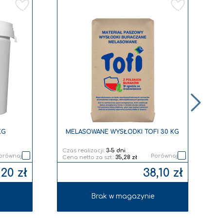
Dodaj
Dodaj
do
do
listy
listy
życzeń
życzeń
KG
MELASOWANE WYSŁODKI TOFI 30 KG
Czas realizacji:
3-5 dni
orównaj
Porównaj
35,28 zł
,20 zł
38,10 zł
Brak w magazynie