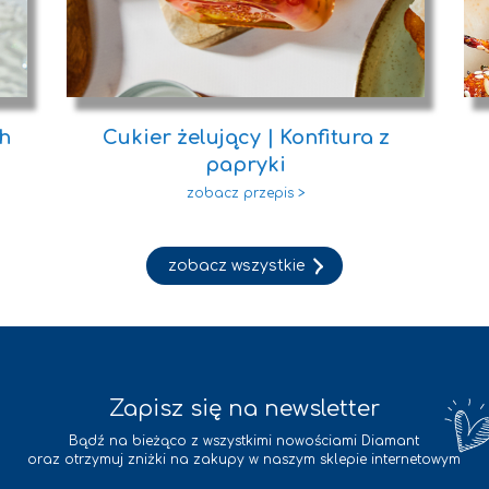
sh
Cukier żelujący | Konfitura z
papryki
zobacz wszystkie
Zapisz się na newsletter
Bądź na bieżąco z wszystkimi nowościami Diamant
oraz otrzymuj zniżki na zakupy w naszym sklepie internetowym