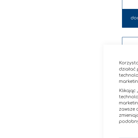
do
Korzysta
działać 
technolo
marketi
Klikając
technolo
marketi
zawsze c
zmieniaj
podobny
CUKI
Czas re