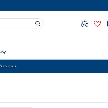
Search
Search
pisy
Restauracje