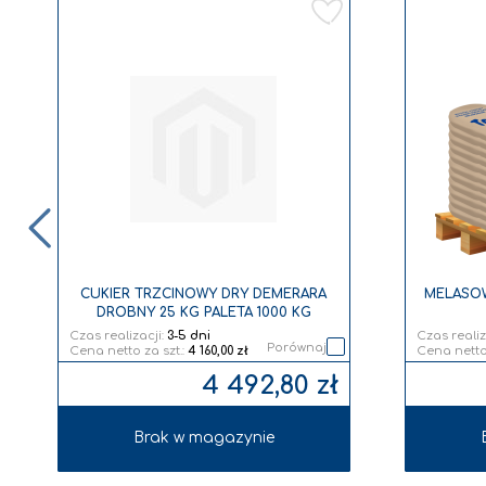
aj
Dodaj
do
y
listy
zeń
życzeń
CUKIER TRZCINOWY DRY DEMERARA
MELASOW
DROBNY 25 KG PALETA 1000 KG
Czas realizacji:
3-5 dni
Czas realiz
Porównaj
4 160,00 zł
4 492,80 zł
Brak w magazynie