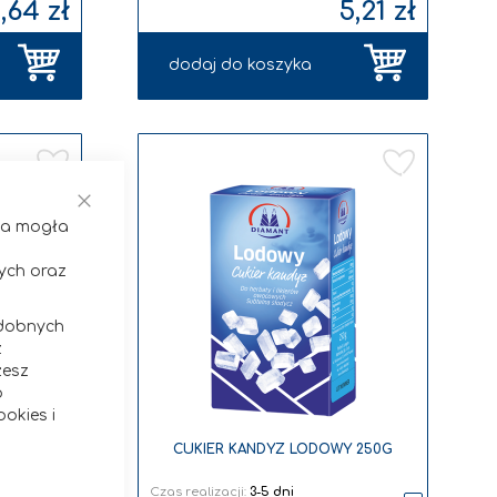
,64 zł
5,21 zł
dodaj do koszyka
Dodaj
Dodaj
do
do
listy
listy
życzeń
życzeń
Zamknij
ona mogła
ych oraz
odobnych
z
żesz
b
okies i
 250G
CUKIER KANDYZ LODOWY 250G
Czas realizacji:
3-5 dni