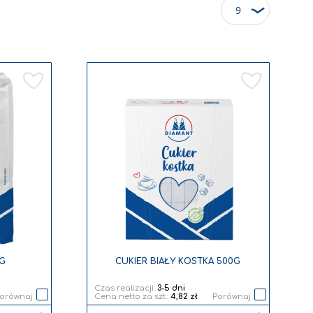
asz stronę
na
tępne
Dodaj
Dodaj
do
do
listy
listy
życzeń
życzeń
KG
CUKIER BIAŁY KOSTKA 500G
Czas realizacji:
3-5 dni
orównaj
4,82 zł
Porównaj