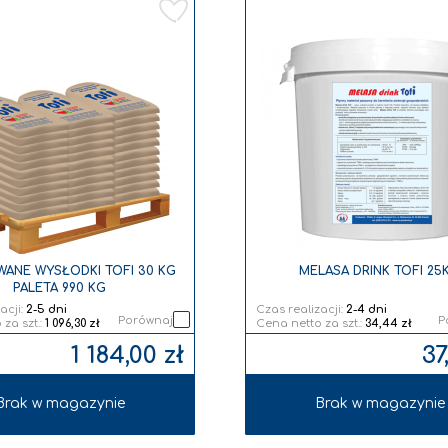
Dodaj
do
listy
życzeń
ANE WYSŁODKI TOFI 30 KG
MELASA DRINK TOFI 25
PALETA 990 KG
acji:
2-5 dni
Czas realizacji:
2-4 dni
Porównaj
P
1 096,30 zł
34,44 zł
1 184,00 zł
37
Brak w magazynie
Brak w magazynie