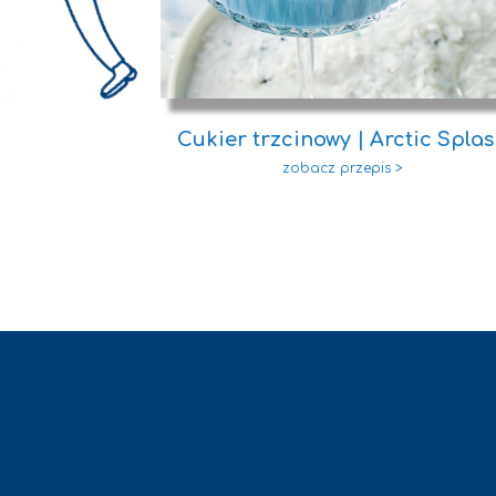
dkie curry z
Cukier trzcinowy | Arctic Spla