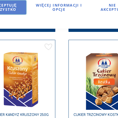
5,38 zł
Porównaj
6,38 zł
P
CEPTUJĘ
WIĘCEJ INFORMACJI I
NIE
ZYSTKO
OPCJE
AKCEPT
5,81 zł
daj do koszyka
Brak w magazyni
Dodaj
do
listy
życzeń
IER KANDYZ KRUSZONY 250G
CUKIER TRZCINOWY KOST