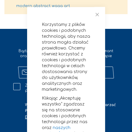
modern abstract waga art
Zamknij
Korzystamy z plików
cookies i podobnych
technologii, aby nasza
Zapisz się na newsletter
strona mogła działać
prawidłowo. Chcemy
Bądź na bieżąco z wszystkimi nowościami Diamant
również korzystać z
oraz otrzymuj zniżki na zakupy w naszym sklepie
cookies i podobnych
internetowym
technologii w celach
Zapisz
dostosowania strony
się
do użytkowników,
na
analitycznych oraz
Zgadzam się na kontakt marketingowy na
newsletter
marketingowych.
podany adres e-mail.
Klikając „Akceptuję
wszystko” zgadzasz
W jakich celach i jak długo będziemy przetwarzać
się na stosowanie
podane przez Ciebie tutaj dane?
cookies i podobnych
Dowiedz się więcej
technologii przez nas
oraz
naszych
zapisz się