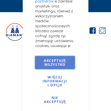
partnerów
w zakresie
analityki oraz
marketingu, również z
wykorzystaniem
mediów
społecznościowych.
Możesz zawsze
cofnąć zgodę np.
zmieniając ustawienia
cookies, usuwając je
lub zmieniając
Firma
ustawienia
AKCEPTUJĘ
przeglądarki.
O nas
WSZYSTKO
Szczegóły stosowania
Kontakt
przez nas cookies i
Porady i przepisy
podobnych
WIĘCEJ
Opcje dostawy
INFORMACJI
technologii znajdziesz
I OPCJE
na
Cookies i podobne
technologie.
NIE
Moje Konto
AKCEPTUJĘ
Zaloguj się