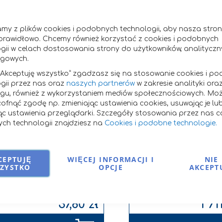
Dodaj
my z plików cookies i podobnych technologii, aby nasza str
do
prawidłowo. Chcemy również korzystać z cookies i podobnych
listy
gii w celach dostosowania strony do użytkowników, analityczn
życzeń
ngowych.
 „Akceptuję wszystko” zgadzasz się na stosowanie cookies i p
gii przez nas oraz
naszych partnerów
w zakresie analityki ora
ngu, również z wykorzystaniem mediów społecznościowych. Mo
ofnąć zgodę np. zmieniając ustawienia cookies, usuwając je lu
ąc ustawienia przeglądarki. Szczegóły stosowania przez nas co
ch technologii znajdziesz na
Cookies i podobne technologie.
CEPTUJĘ
WIĘCEJ INFORMACJI I
NIE
OFI HORSES NIEMEL. WYSŁ.
TOFI HORSES NIEMEL. 
ZYSTKO
OPCJE
AKCEPT
BURACZANE 20KG
BURACZANE 20KG PALETA
alizacji:
3-5 dni
Czas realizacji:
3-5 dni
35,00 zł
Porównaj
1 584,44 zł
P
37,80 zł
1 71