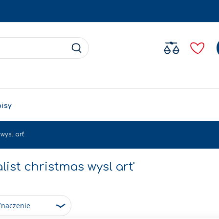
Search
Search
pisy
wysl art'
ist christmas wysl art'