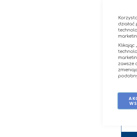
Korzysta
działać 
technolo
marketi
Klikając
technolo
marketi
zawsze c
zmieniaj
podobny
AK
T
WS
Czas re