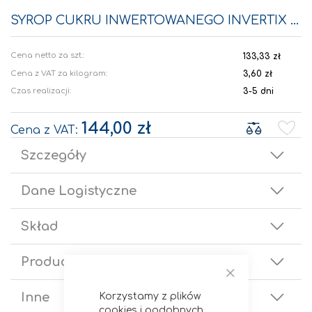
Przejdź
na
SYROP CUKRU INWERTOWANEGO INVERTIX 72 40KG
początek
galerii
133,33 zł
Cena z VAT za kilogram:
3,60 zł
Czas realizacji:
3-5 dni
144,00 zł
Szczegóły
Dane Logistyczne
Skład
Producent
Zamknij
Inne
Korzystamy z plików
cookies i podobnych