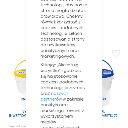
technologii, aby nasza
strona mogła działać
prawidłowo. Chcemy
również korzystać z
cookies i podobnych
Zobacz podobne
technologii w celach
dostosowania strony
do użytkowników,
analitycznych oraz
Dodaj do listy życzeń
Dodaj do listy życzeń
Do
marketingowych.
Klikając „Akceptuję
wszystko” zgadzasz
się na stosowanie
cookies i podobnych
technologii przez nas
oraz
naszych
partnerów
w zakresie
analityki oraz
marketingu, również z
SYROP CUKRU
SYROP CUKRU
INWERTOWANEGO INVERTIX 72
INWERTOWANEGO INVERTIX 72F
wykorzystaniem
15KG
15KG
mediów
50,00 zł
51,39 zł
społecznościowych.