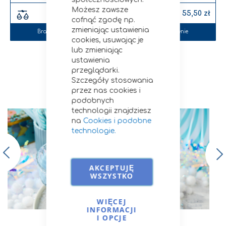
Możesz zawsze
54,00 zł
55,50 zł
cofnąć zgodę np.
zmieniając ustawienia
Brak w magazynie
Brak w magazynie
cookies, usuwając je
lub zmieniając
ustawienia
przeglądarki.
Szczegóły stosowania
Przepisy i porady
przez nas cookies i
podobnych
technologii znajdziesz
na
Cookies i podobne
technologie.
AKCEPTUJĘ
WSZYSTKO
WIĘCEJ
INFORMACJI
I OPCJE
Cukier trzcinowy | Arctic Splash