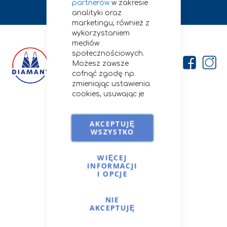
partnerów
w zakresie
analityki oraz
marketingu, również z
wykorzystaniem
mediów
społecznościowych.
Możesz zawsze
cofnąć zgodę np.
zmieniając ustawienia
cookies, usuwając je
lub zmieniając
Firma
ustawienia
AKCEPTUJĘ
przeglądarki.
O nas
WSZYSTKO
Szczegóły stosowania
Kontakt
przez nas cookies i
Porady i przepisy
podobnych
WIĘCEJ
Opcje dostawy
INFORMACJI
technologii znajdziesz
I OPCJE
na
Cookies i podobne
technologie.
NIE
Moje Konto
AKCEPTUJĘ
Zaloguj się