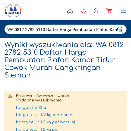
Sea
Wyniki wyszukiwania dla: 'WA 0812
2782 5310 Daftar Harga
Pembuatan Plafon Kamar Tidur
Cowok Murah Cangkringan
Sleman'
Brak wyników wyszukiwania.
Podobne wyszukiwania
harga ct 5 10 a
harga telur 1/2 kg per hari ini
harga telur 1 2 kg per hors ini
harga telur 1 2 kg per