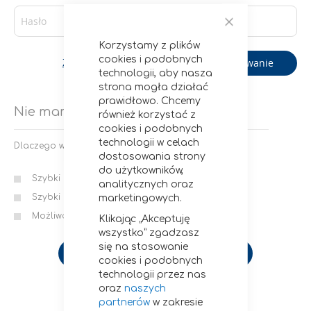
Zamknij
Korzystamy z plików
cookies i podobnych
Logowanie
Zapomniałeś hasła?
technologii, aby nasza
strona mogła działać
prawidłowo. Chcemy
Nie mam konta
również korzystać z
cookies i podobnych
technologii w celach
Dlaczego warto założyć u nas konto?
dostosowania strony
do użytkowników,
Szybki i wygodny proces zamawiania
analitycznych oraz
Szybki dostęp do statusów i historii zamówień
marketingowych.
Możliwość zapisania wielu adresów wysyłki
Klikając „Akceptuję
wszystko” zgadzasz
się na stosowanie
Utwórz konto
cookies i podobnych
technologii przez nas
oraz
naszych
partnerów
w zakresie