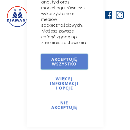
analityki oraz
marketingu, również z
wykorzystaniem
mediów
społecznościowych.
Możesz zawsze
cofnąć zgodę np.
Firma
zmieniając ustawienia
cookies, usuwając je
O nas
lub zmieniając
Kontakt
AKCEPTUJĘ
ustawienia
WSZYSTKO
Porady i przepisy
przeglądarki.
Szczegóły stosowania
Opcje dostawy
przez nas cookies i
WIĘCEJ
INFORMACJI
podobnych
I OPCJE
technologii znajdziesz
na
Cookies i podobne
Moje Konto
technologie.
NIE
Zaloguj się
AKCEPTUJĘ
Moje zamówienia
Ulubione produkty