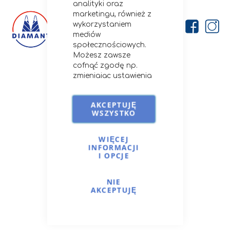
analityki oraz
marketingu, również z
wykorzystaniem
mediów
społecznościowych.
Możesz zawsze
cofnąć zgodę np.
Firma
zmieniając ustawienia
cookies, usuwając je
O nas
lub zmieniając
Kontakt
AKCEPTUJĘ
ustawienia
WSZYSTKO
Porady i przepisy
przeglądarki.
Szczegóły stosowania
Opcje dostawy
przez nas cookies i
WIĘCEJ
INFORMACJI
podobnych
I OPCJE
technologii znajdziesz
na
Cookies i podobne
Moje Konto
technologie.
NIE
Zaloguj się
AKCEPTUJĘ
Moje zamówienia
Ulubione produkty