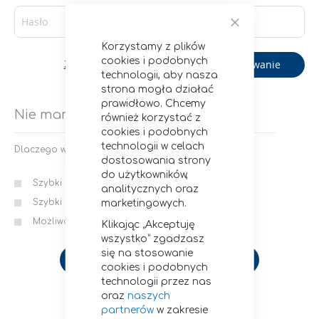
Zamknij
Korzystamy z plików
cookies i podobnych
Logowanie
Zapomniałeś hasła?
technologii, aby nasza
strona mogła działać
prawidłowo. Chcemy
Nie mam konta
również korzystać z
cookies i podobnych
technologii w celach
Dlaczego warto założyć u nas konto?
dostosowania strony
do użytkowników,
Szybki i wygodny proces zamawiania
analitycznych oraz
Szybki dostęp do statusów i historii zamówień
marketingowych.
Możliwość zapisania wielu adresów wysyłki
Klikając „Akceptuję
wszystko” zgadzasz
się na stosowanie
Utwórz konto
cookies i podobnych
technologii przez nas
oraz
naszych
partnerów
w zakresie