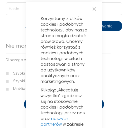
Zamknij
Korzystamy z plików
cookies i podobnych
Logowanie
Zapomniałeś hasła?
technologii, aby nasza
strona mogła działać
prawidłowo. Chcemy
Nie mam konta
również korzystać z
cookies i podobnych
technologii w celach
Dlaczego warto założyć u nas konto?
dostosowania strony
do użytkowników,
Szybki i wygodny proces zamawiania
analitycznych oraz
Szybki dostęp do statusów i historii zamówień
marketingowych.
Możliwość zapisania wielu adresów wysyłki
Klikając „Akceptuję
wszystko” zgadzasz
się na stosowanie
Utwórz konto
cookies i podobnych
technologii przez nas
oraz
naszych
partnerów
w zakresie