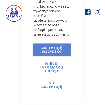
analityki oraz
marketingu, również z
wykorzystaniem
mediów
społecznościowych.
Możesz zawsze
cofnąć zgodę np.
Firma
zmieniając ustawienia
cookies, usuwając je
O nas
lub zmieniając
Kontakt
AKCEPTUJĘ
ustawienia
WSZYSTKO
Porady i przepisy
przeglądarki.
Szczegóły stosowania
Opcje dostawy
przez nas cookies i
WIĘCEJ
INFORMACJI
podobnych
I OPCJE
technologii znajdziesz
na
Cookies i podobne
Moje Konto
technologie.
NIE
Zaloguj się
AKCEPTUJĘ
Moje zamówienia
Ulubione produkty