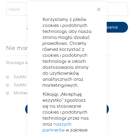
Zamknij
Korzystamy z plików
cookies i podobnych
Logowanie
Zapomniałeś hasła?
technologii, aby nasza
strona mogła działać
prawidłowo. Chcemy
Nie mam konta
również korzystać z
cookies i podobnych
technologii w celach
Dlaczego warto założyć u nas konto?
dostosowania strony
do użytkowników,
Szybki i wygodny proces zamawiania
analitycznych oraz
Szybki dostęp do statusów i historii zamówień
marketingowych.
Możliwość zapisania wielu adresów wysyłki
Klikając „Akceptuję
wszystko” zgadzasz
się na stosowanie
Utwórz konto
cookies i podobnych
technologii przez nas
oraz
naszych
partnerów
w zakresie