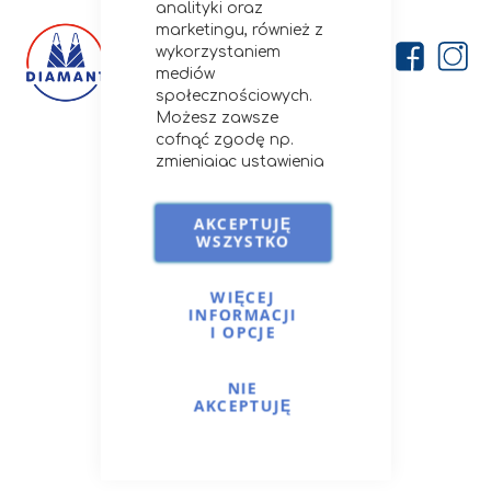
analityki oraz
marketingu, również z
wykorzystaniem
mediów
społecznościowych.
Możesz zawsze
cofnąć zgodę np.
Firma
zmieniając ustawienia
cookies, usuwając je
O nas
lub zmieniając
Kontakt
AKCEPTUJĘ
ustawienia
WSZYSTKO
Porady i przepisy
przeglądarki.
Szczegóły stosowania
Opcje dostawy
przez nas cookies i
WIĘCEJ
INFORMACJI
podobnych
I OPCJE
technologii znajdziesz
na
Cookies i podobne
Moje Konto
technologie.
NIE
Zaloguj się
AKCEPTUJĘ
Moje zamówienia
Ulubione produkty