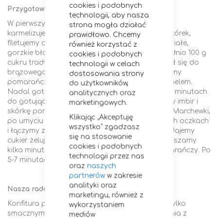
cookies i podobnych
Przygotowanie:
technologii, aby nasza
W pierwszym etapie przygotowania konfitury
strona mogła działać
karmelizujemy pomarańcze. Po obraniu ich ze skórek,
prawidłowo. Chcemy
filetujemy owoce na mniejsze części, odcinamy białe,
również korzystać z
gorzkie błony. Na suchej patelni wsypujemy średnio 100 g
cookies i podobnych
cukru tradycyjnego Diamant, aby skarmelizował się do
technologii w celach
brązowego koloru. W następnym kroku układamy
dostosowania strony
pomarańcze na patelni, aby obtoczyły się karmelem.
do użytkowników,
Nadal gotujemy do wyparowania soku. Po kilku minutach
analitycznych oraz
do gotujących się pomarańczy dodajemy starty imbir i
marketingowych.
skórkę pomarańczy. Doprawiamy cynamonem. Marchewki,
Klikając „Akceptuję
po umyciu i obraniu ścieramy na tarce o grubych oczkach
wszystko” zgadzasz
i łączymy z pomarańczami. Po wymieszaniu dodajemy
się na stosowanie
cukier żelujący i doprowadzamy do wrzenia. Mieszamy
cookies i podobnych
kilka minut do czasu wyparowania soku z pomarańczy. Po
technologii przez nas
5-7 minutach konfitura gotowa!
oraz
naszych
partnerów
w zakresie
analityki oraz
Nasza rada:
marketingu, również z
Konfitura pomarańczowo-marchwiowa jest nie tylko
wykorzystaniem
smacznym elementem np. francuskiego śniadania z
mediów