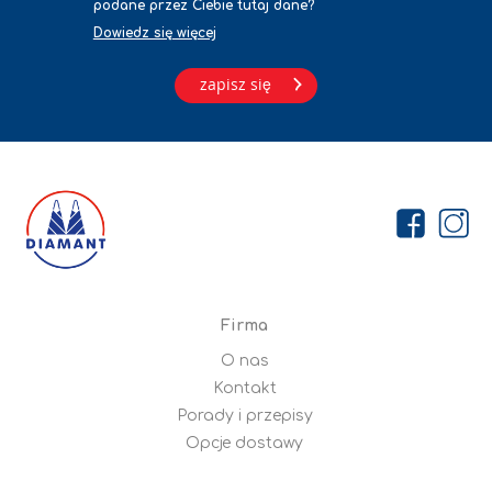
podane przez Ciebie tutaj dane?
Dowiedz się więcej
zapisz się
Firma
O nas
Kontakt
Porady i przepisy
Opcje dostawy