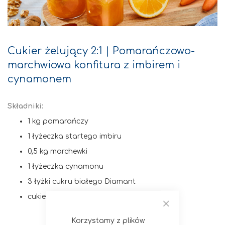
Cukier żelujący 2:1 | Pomarańczowo-
marchwiowa konfitura z imbirem i
cynamonem
Składniki:
1 kg pomarańczy
1 łyżeczka startego imbiru
0,5 kg marchewki
1 łyżeczka cynamonu
3 łyżki cukru białego Diamant
cukier żelujący 2:1 Diamant
Zamknij
Korzystamy z plików