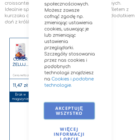
croissantem, ale także składnikiem dań wytrawnych.
społecznościowych.
Idealnie sprawdzi się z łagodnymi mięsami, np. filetem z
Możesz zawsze
kurczaka czy indyka. Może być także idealnym dodatkiem
cofnąć zgodę np.
dań z królikiem.
zmieniając ustawienia
cookies, usuwając je
lub zmieniając
ustawienia
przeglądarki.
Szczegóły stosowania
CUKIER
przez nas cookies i
ŻELUJĄ
podobnych
CY 2:1
technologii znajdziesz
500G
10,62 zł
na
Cookies i podobne
technologie.
11,47 zł
Brak w
magazynie
AKCEPTUJĘ
WSZYSTKO
WIĘCEJ
INFORMACJI
I OPCJE