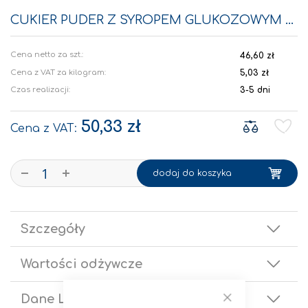
Przejdź
na
CUKIER PUDER Z SYROPEM GLUKOZOWYM 10 KG
początek
galerii
46,60 zł
Cena z VAT za kilogram:
5,03 zł
Czas realizacji:
3-5 dni
50,33 zł
-
+
dodaj do koszyka
Szczegóły
Wartości odżywcze
Dane Logistyczne