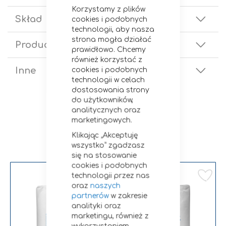
Zamknij
Korzystamy z plików
Skład
cookies i podobnych
technologii, aby nasza
strona mogła działać
Producent
prawidłowo. Chcemy
również korzystać z
Inne
cookies i podobnych
technologii w celach
dostosowania strony
do użytkowników,
analitycznych oraz
marketingowych.
Klikając „Akceptuję
Zobacz podobne
wszystko” zgadzasz
się na stosowanie
cookies i podobnych
Dodaj do listy życzeń
Dodaj do listy życzeń
Do
technologii przez nas
oraz
naszych
partnerów
w zakresie
analityki oraz
marketingu, również z
wykorzystaniem