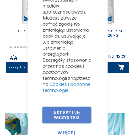
mediów
społecznościowych.
Możesz zawsze
cofnąć zgodę np.
zmieniając ustawienia
g
CUKIER PUDER 25 KG
CUKIER PUDER Z SYROPEM
GLUKOZOWYM 25 KG
cookies, usuwając je
lub zmieniając
110,19 zł
113,35 zł
ustawienia
przeglądarki.
119,00 zł
122,42 zł
Szczegóły stosowania
przez nas cookies i
dodaj do koszyka
dodaj do koszyka
podobnych
technologii znajdziesz
na
Cookies i podobne
technologie.
Przepisy i porady
AKCEPTUJĘ
WSZYSTKO
WIĘCEJ