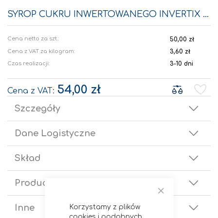
Przejdź
na
SYROP CUKRU INWERTOWANEGO INVERTIX 72 15KG
początek
galerii
50,00 zł
Cena z VAT za kilogram:
3,60 zł
Czas realizacji:
3-10 dni
54,00 zł
Szczegóły
Dane Logistyczne
Skład
Producent
Zamknij
Inne
Korzystamy z plików
cookies i podobnych