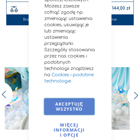
Możesz zawsze
55,50 zł
144,00 zł
cofnąć zgodę np.
zmieniając ustawienia
Brak w magazynie
Brak w magazynie
cookies, usuwając je
lub zmieniając
ustawienia
przeglądarki.
Szczegóły stosowania
Przepisy i porady
przez nas cookies i
podobnych
technologii znajdziesz
na
Cookies i podobne
technologie.
AKCEPTUJĘ
WSZYSTKO
WIĘCEJ
INFORMACJI
I OPCJE
Cukier trzcinowy | Arctic Splash