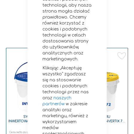
technologii, aby nasza
strona mogła działać
prawidłowo. Chcemy
również korzystać z
cookies i podobnych
Zobacz podobne
technologii w celach
dostosowania strony
do użytkowników,
analitycznych oraz
Dodaj do listy życzeń
Dodaj do listy życzeń
Do
marketingowych.
Klikając „Akceptuję
wszystko” zgadzasz
się na stosowanie
cookies i podobnych
technologii przez nas
oraz
naszych
partnerów
w zakresie
analityki oraz
marketingu, również z
SYROP CUKRU
SYROP CUKRU
INWERTOWANEGO INVERTIX 72F
INWERTOWANEGO INVERTIX 72
wykorzystaniem
15KG
40KG
mediów
51,39 zł
133,33 zł
społecznościowych.