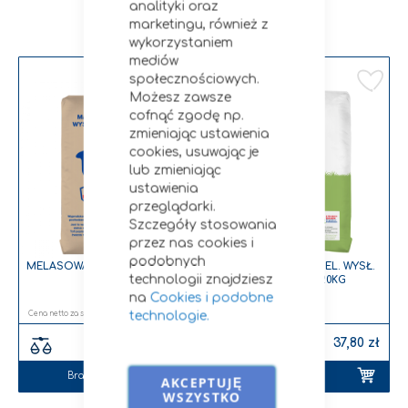
analityki oraz
Zobacz podobne
marketingu, również z
wykorzystaniem
mediów
Dodaj do listy życzeń
Do
społecznościowych.
Możesz zawsze
cofnąć zgodę np.
zmieniając ustawienia
cookies, usuwając je
lub zmieniając
ustawienia
przeglądarki.
Szczegóły stosowania
przez nas cookies i
podobnych
MELASOWANE WYSŁODKI TOFI
TOFI HORSES NIEMEL. WYSŁ.
technologii znajdziesz
30 KG
BURACZANE 20KG
na
Cookies i podobne
technologie.
35,28 zł
35,00 zł
38,10 zł
37,80 zł
Brak w magazynie
dodaj do koszyka
AKCEPTUJĘ
WSZYSTKO