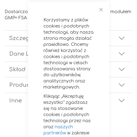
Dostarczona pasza ma status GMP+ zgodnie z modułem
Zamknij
GMP+ FSA
Korzystamy z plików
cookies i podobnych
technologii, aby nasza
Szczegóły
strona mogła działać
prawidłowo. Chcemy
również korzystać z
Dane Logistyczne
cookies i podobnych
technologii w celach
Skład
dostosowania strony
do użytkowników,
analitycznych oraz
Producent
marketingowych.
Klikając „Akceptuję
Inne
wszystko” zgadzasz
się na stosowanie
cookies i podobnych
technologii przez nas
oraz
naszych
partnerów
w zakresie