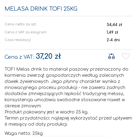
Przejdź
na
MELASA DRINK TOFI 25KG
początek
galerii
34,44 zł
Cena z VAT za kilogram:
1,49 zł
Czas realizacji:
2-4 dni
37,20 zł
TOFI Melas drink to materiał paszowy przeznaczony do
karmienia zwierząt gospodarczych według zalecanych
dawek żywieniowych. Jego płynny charakter wynika z
innowacyjnego procesu produkcji - nie zawiera żadnych
dodatków zmniejszających lepkość tradycyjnej melasy,
konsystencja umożliwia swobodne stosowanie nawet w
okresie zimowym.
Produkt pakowany jest w wiadro 25 kg.
Termin przydatności: najlepiej wykorzystać przed upływem
6 miesięcy od daty produkcji.
Waga netto: 25kg