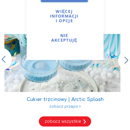
WIĘCEJ
INFORMACJI
I OPCJE
Przepisy i porady
NIE
AKCEPTUJĘ
Cukier trzcinowy | Arctic Splash
zobacz wszystkie