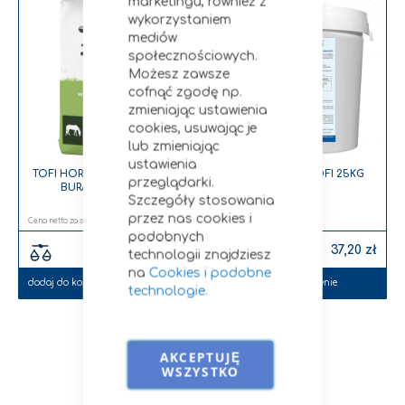
marketingu, również z
wykorzystaniem
mediów
społecznościowych.
Możesz zawsze
cofnąć zgodę np.
zmieniając ustawienia
cookies, usuwając je
lub zmieniając
ustawienia
TOFI HORSES NIEMEL. WYSŁ.
MELASA DRINK TOFI 25KG
przeglądarki.
BURACZANE 20KG
Szczegóły stosowania
przez nas cookies i
35,00 zł
34,44 zł
podobnych
37,80 zł
37,20 zł
technologii znajdziesz
na
Cookies i podobne
dodaj do koszyka
Brak w magazynie
technologie.
AKCEPTUJĘ
WSZYSTKO
Przepisy i porady