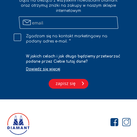
Bądź na bieżąco z wszystkimi nowościami Diamant
oraz otrzymuj zniżki na zakupy w naszym sklepie
internetowym
Zapisz
się
na
Zgadzam się na kontakt marketingowy na
newsletter
podany adres e-mail.
W jakich celach i jak długo będziemy przetwarzać
podane przez Ciebie tutaj dane?
Dowiedz się więcej
zapisz się