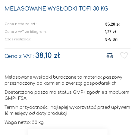
Przejdź
na
MELASOWANE WYSŁODKI TOFI 30 KG
początek
galerii
35,28 zł
Cena z VAT za kilogram:
1,27 zł
Czas realizacji:
3-5 dni
38,10 zł
Melasowane wysłodki buraczane to materiał paszowy
przeznaczony do karmienia zwerząt gospodarskich.
Dostarczona pasza ma status GMP+ zgodnie z modułem
GMP+ FSA
Termin przydatności: najlepiej wykorzystać przed upływem
18 miesięcy od daty produkcji
Waga netto: 30 kg