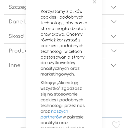
Szczegóły
Zamknij
Korzystamy z plików
cookies i podobnych
Dane Logistyczne
technologii, aby nasza
strona mogła działać
prawidłowo. Chcemy
Skład
również korzystać z
cookies i podobnych
Producent
technologii w celach
dostosowania strony
do użytkowników,
Inne
analitycznych oraz
marketingowych.
Klikając „Akceptuję
wszystko” zgadzasz
się na stosowanie
cookies i podobnych
Zobacz podobne
technologii przez nas
oraz
naszych
partnerów
w zakresie
Dodaj do listy życzeń
Do
analityki oraz