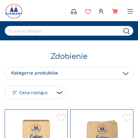
Sea
Zdobienie
Kategorie produktów
Dodaj
Doda
do
do