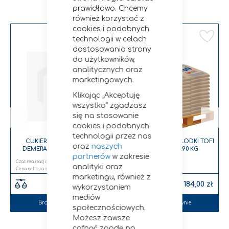
Bestsellery
prawidłowo. Chcemy
również korzystać z
cookies i podobnych
Dodaj do listy życzeń
Dodaj do listy życzeń
Do
technologii w celach
dostosowania strony
do użytkowników,
analitycznych oraz
marketingowych.
Klikając „Akceptuję
wszystko” zgadzasz
się na stosowanie
cookies i podobnych
technologii przez nas
CUKIER TRZCINOWY DRY
MELASOWANE WYSŁODKI TOFI
oraz
naszych
DEMERARA DROBNY 25 KG
30 KG PALETA 990 KG
partnerów
w zakresie
PALETA 1000 KG
Czas realizacji:
3-5 dni
Czas realizacji:
2-5 dni
analityki oraz
4 160,00 zł
1 096,30 zł
marketingu, również z
4 492,80 zł
1 184,00 zł
wykorzystaniem
mediów
Brak w magazynie
Brak w magazynie
społecznościowych.
Możesz zawsze
cofnąć zgodę np.