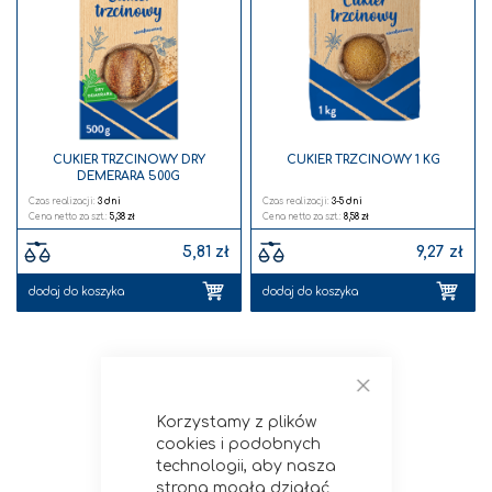
listy
listy
życzeń
życz
CUKIER TRZCINOWY DRY
CUKIER TRZCINOWY 1 KG
DEMERARA 500G
Czas realizacji:
3 dni
Czas realizacji:
3-5 dni
5,38 zł
8,58 zł
5,81 zł
9,27 zł
dodaj do koszyka
dodaj do koszyka
Zamknij
Korzystamy z plików
cookies i podobnych
technologii, aby nasza
strona mogła działać