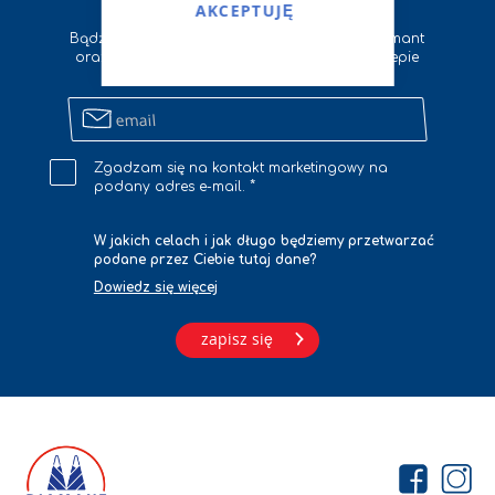
Zapisz się na newsletter
AKCEPTUJĘ
Bądź na bieżąco z wszystkimi nowościami Diamant
oraz otrzymuj zniżki na zakupy w naszym sklepie
internetowym
Zapisz
się
na
Zgadzam się na kontakt marketingowy na
newsletter
podany adres e-mail.
W jakich celach i jak długo będziemy przetwarzać
podane przez Ciebie tutaj dane?
Dowiedz się więcej
zapisz się