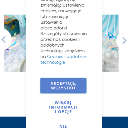
Przepisy i porady
zmieniając ustawienia
cookies, usuwając je
lub zmieniając
ustawienia
przeglądarki.
Szczegóły stosowania
przez nas cookies i
podobnych
technologii znajdziesz
na
Cookies i podobne
technologie.
Cukier trzcinowy | Arctic Splash
AKCEPTUJĘ
WSZYSTKO
zobacz wszystkie
WIĘCEJ
INFORMACJI
I OPCJE
NIE