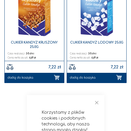
listy
listy
życzeń
życz
CUKIER KANDYZ KRUSZONY
CUKIER KANDYZ LODOWY 250G
250G
Czas realizacji:
3-5 dni
Czas realizacji:
3-5 dni
6,69 zł
6,69 zł
7,22 zł
7,22 zł
dodaj do koszyka
dodaj do koszyka
Zamknij
Korzystamy z plików
cookies i podobnych
technologii, aby nasza
strona mogła działać