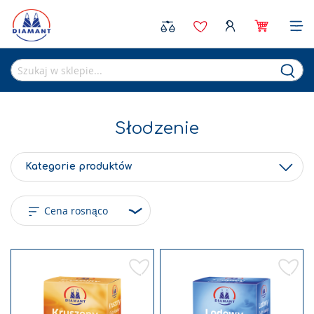
Sea
Słodzenie
Kategorie produktów
Dodaj
Doda
do
do