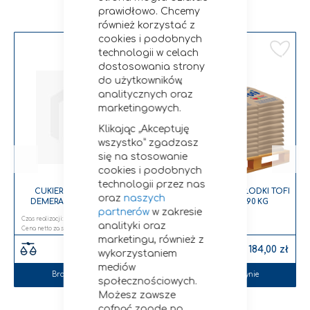
Bestsellery
prawidłowo. Chcemy
również korzystać z
cookies i podobnych
Dodaj do listy życzeń
Dodaj do listy życzeń
Do
technologii w celach
dostosowania strony
do użytkowników,
analitycznych oraz
marketingowych.
Klikając „Akceptuję
wszystko” zgadzasz
się na stosowanie
cookies i podobnych
technologii przez nas
CUKIER TRZCINOWY DRY
MELASOWANE WYSŁODKI TOFI
oraz
naszych
DEMERARA DROBNY 25 KG
30 KG PALETA 990 KG
partnerów
w zakresie
PALETA 1000 KG
Czas realizacji:
3-5 dni
Czas realizacji:
2-5 dni
analityki oraz
4 160,00 zł
1 096,30 zł
marketingu, również z
4 492,80 zł
1 184,00 zł
wykorzystaniem
mediów
Brak w magazynie
Brak w magazynie
społecznościowych.
Możesz zawsze
cofnąć zgodę np.