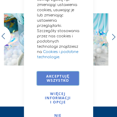
Przepisy i porady
zmieniając ustawienia
cookies, usuwając je
lub zmieniając
ustawienia
przeglądarki.
Szczegóły stosowania
przez nas cookies i
podobnych
technologii znajdziesz
na
Cookies i podobne
technologie.
Cukier trzcinowy | Arctic Splash
AKCEPTUJĘ
WSZYSTKO
zobacz wszystkie
WIĘCEJ
INFORMACJI
I OPCJE
NIE