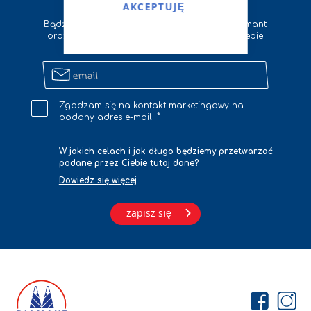
Zapisz się na newsletter
AKCEPTUJĘ
Bądź na bieżąco z wszystkimi nowościami Diamant
oraz otrzymuj zniżki na zakupy w naszym sklepie
internetowym
Zapisz
się
na
Zgadzam się na kontakt marketingowy na
newsletter
podany adres e-mail.
W jakich celach i jak długo będziemy przetwarzać
podane przez Ciebie tutaj dane?
Dowiedz się więcej
zapisz się